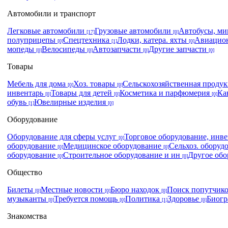
Автомобили и транспорт
Легковые автомобили
Грузовые автомобили
Автобусы, м
[17]
[0]
полуприцепы
Спецтехника
Лодки, катера. яхты
Авиацио
[0]
[1]
[0]
мопеды
Велосипеды
Автозапчасти
Другие запчасти
[0]
[0]
[0]
[0]
Товары
Мебель для дома
Хоз. товары
Сельскохозяйственная проду
[0]
[0]
инвентарь
Товары для детей
Косметика и парфюмерия
Ка
[0]
[0]
[0]
обувь
Ювелирные изделия
[1]
[0]
Оборудование
Оборудование для сферы услуг
Торговое оборудование, инв
[0]
оборудование
Медицинское оборудование
Сельхоз. оборуд
[0]
[0]
оборудование
Строительное оборудование и ин
Другое об
[0]
[0]
Общество
Билеты
Местные новости
Бюро находок
Поиск попутчик
[0]
[0]
[0]
музыканты
Требуется помощь
Политика
Здоровье
Биог
[0]
[0]
[1]
[0]
Знакомства