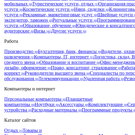
мобильных
Туристические услуги, отдых
Организация пра
[0]
[1]
услуги
Косметические услуги
Няни, сиделки
Клининговы
[0]
[0]
[0]
услуги
Рекламные, маркетинговые услуг
Швейные услуги
[0]
[0]
экспедитор, таможен
Ритуальные услуги
Программировани
[0]
[0]
услуги
Образование, обучение
Юридические и консалтинг
[0]
[0]
аудиторские
Визы
Другие услуги
[0]
[41]
[0]
Работа
Производство
Бухгалтерия, банк, финансы
Водители, охра
[0]
[0]
развлечения
Компьютеры, IT, интернет
Логистика, склад,
[1]
[1]
среднего звена
Образование и воспитание
Офис-менеджеры
[0]
[0]
дизайн, оформление
Право, консалтинг, страхование
Работ
[0]
[0]
коррект
Руководители высшего звена
Специалисты по пер
[0]
[0]
обслуживания
Телекоммуникации
Удаленная работа
Рез
[0]
[0]
[0]
Компьютеры и интернет
Персональные компьютеры
Планшетные
[0]
компьютеры
Ноутбуки
Аксессуары
Комплектующие
Се
[0]
[0]
[0]
[0]
устройства
Расходные материалы
Программные продукты
[0]
[0]
[
Каталог сайтов
Отдых
Товары и
[1]