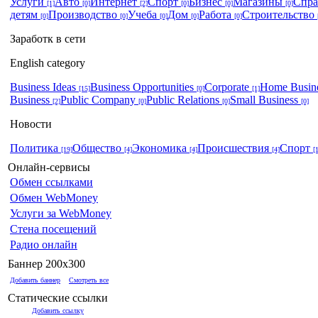
Услуги
Авто
Интернет
Спорт
Бизнес
Магазины
Спр
[1]
[0]
[2]
[0]
[0]
[0]
детям
Производство
Учеба
Дом
Работа
Строительство
[0]
[0]
[0]
[0]
[0]
Заработк в сети
English category
Business Ideas
Business Opportunities
Corporate
Home Busin
[15]
[0]
[1]
Business
Public Company
Public Relations
Small Business
[2]
[0]
[0]
[0]
Новости
Политика
Общество
Экономика
Происшествия
Спорт
[19]
[4]
[4]
[4]
[
Онлайн-сервисы
Обмен ссылками
Обмен WebMoney
Услуги за WebMoney
Стена посещений
Радио онлайн
Баннер 200x300
Добавить баннер
Смотреть все
Статические ссылки
Добавить ссылку