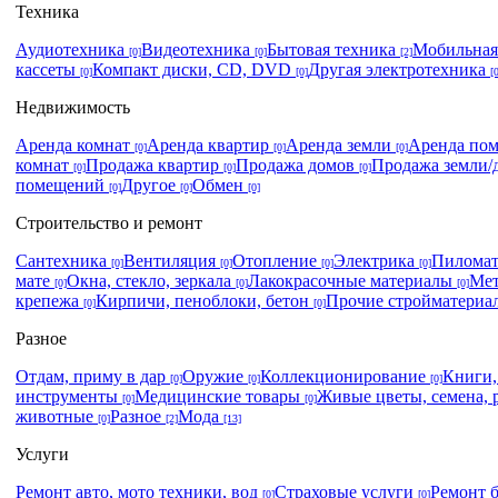
Техника
Аудиотехника
Видеотехника
Бытовая техника
Мобильная
[0]
[0]
[2]
кассеты
Компакт диски, CD, DVD
Другая электротехника
[0]
[0]
[
Недвижимость
Аренда комнат
Аренда квартир
Аренда земли
Аренда по
[0]
[0]
[0]
комнат
Продажа квартир
Продажа домов
Продажа земли/
[0]
[0]
[0]
помещений
Другое
Обмен
[0]
[0]
[0]
Строительство и ремонт
Сантехника
Вентиляция
Отопление
Электрика
Пилома
[0]
[0]
[0]
[0]
мате
Окна, стекло, зеркала
Лакокрасочные материалы
Мет
[0]
[0]
[0]
крепежа
Кирпичи, пеноблоки, бетон
Прочие стройматери
[0]
[0]
Разное
Отдам, приму в дар
Оружие
Коллекционирование
Книги
[0]
[0]
[0]
инструменты
Медицинские товары
Живые цветы, семена, 
[0]
[0]
животные
Разное
Мода
[0]
[2]
[13]
Услуги
Ремонт авто, мото техники, вод
Страховые услуги
Ремонт 
[0]
[0]