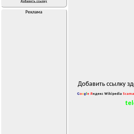
Добавить ссылку
Реклама
Добавить ссылку зд
G
o
o
g
l
e
Я
ндекс
Wikipedia
Scama
tel