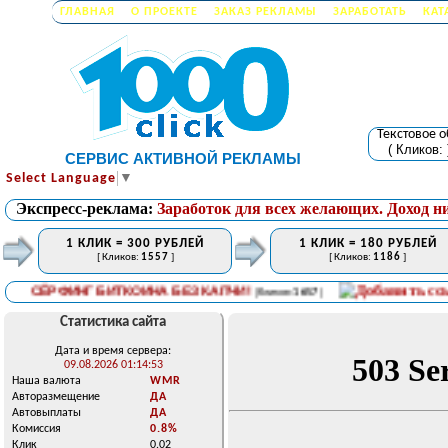
ГЛАВНАЯ
О ПРОЕКТЕ
ЗАКАЗ РЕКЛАМЫ
ЗАРАБОТАТЬ
КАТ
Текстовое 
( Кликов:
СЕРВИС АКТИВНОЙ РЕКЛАМЫ
Select Language
▼
Экспресс-реклама:
Заработок для всех желающих. Доход н
1 КЛИК = 300 РУБЛЕЙ
1 КЛИК = 180 РУБЛЕЙ
[ Кликов:
1557
]
[ Кликов:
1186
]
СЁРФИНГ БИТКОИНА БЕЗ КАПЧИ!
[ Кликов:
1657
]
Статистика сайта
Дата и время сервера:
09.08.2026 01:14:53
Наша валюта
WMR
Авторазмещение
ДА
Автовыплаты
ДА
Комиссия
0.8%
Клик
0.02