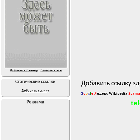
Добавить баннер
Смотреть все
Статические ссылки
Добавить ссылку зд
Добавить ссылку
G
o
o
g
l
e
Я
ндекс
Wikipedia
Scama
tel
Реклама