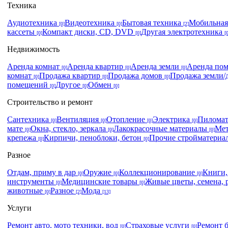
Техника
Аудиотехника
Видеотехника
Бытовая техника
Мобильная
[0]
[0]
[2]
кассеты
Компакт диски, CD, DVD
Другая электротехника
[0]
[0]
[
Недвижимость
Аренда комнат
Аренда квартир
Аренда земли
Аренда по
[0]
[0]
[0]
комнат
Продажа квартир
Продажа домов
Продажа земли/
[0]
[0]
[0]
помещений
Другое
Обмен
[0]
[0]
[0]
Строительство и ремонт
Сантехника
Вентиляция
Отопление
Электрика
Пилома
[0]
[0]
[0]
[0]
мате
Окна, стекло, зеркала
Лакокрасочные материалы
Мет
[0]
[0]
[0]
крепежа
Кирпичи, пеноблоки, бетон
Прочие стройматери
[0]
[0]
Разное
Отдам, приму в дар
Оружие
Коллекционирование
Книги
[0]
[0]
[0]
инструменты
Медицинские товары
Живые цветы, семена, 
[0]
[0]
животные
Разное
Мода
[0]
[2]
[13]
Услуги
Ремонт авто, мото техники, вод
Страховые услуги
Ремонт 
[0]
[0]