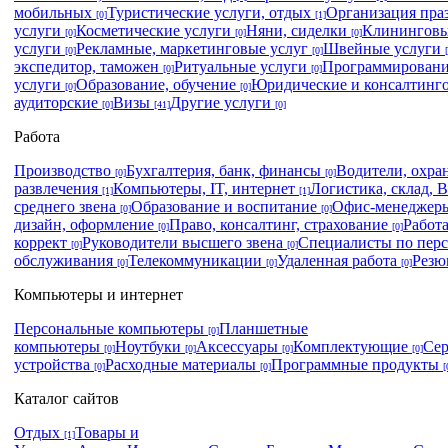
мобильных
Туристические услуги, отдых
Организация пра
[0]
[1]
услуги
Косметические услуги
Няни, сиделки
Клининговы
[0]
[0]
[0]
услуги
Рекламные, маркетинговые услуг
Швейные услуги
[0]
[0]
экспедитор, таможен
Ритуальные услуги
Программировани
[0]
[0]
услуги
Образование, обучение
Юридические и консалтинг
[0]
[0]
аудиторские
Визы
Другие услуги
[0]
[41]
[0]
Работа
Производство
Бухгалтерия, банк, финансы
Водители, охра
[0]
[0]
развлечения
Компьютеры, IT, интернет
Логистика, склад,
[1]
[1]
среднего звена
Образование и воспитание
Офис-менеджеры
[0]
[0]
дизайн, оформление
Право, консалтинг, страхование
Работ
[0]
[0]
коррект
Руководители высшего звена
Специалисты по пер
[0]
[0]
обслуживания
Телекоммуникации
Удаленная работа
Рез
[0]
[0]
[0]
Компьютеры и интернет
Персональные компьютеры
Планшетные
[0]
компьютеры
Ноутбуки
Аксессуары
Комплектующие
Се
[0]
[0]
[0]
[0]
устройства
Расходные материалы
Программные продукты
[0]
[0]
[
Каталог сайтов
Отдых
Товары и
[1]