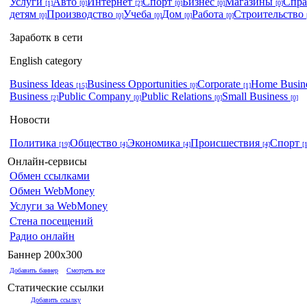
Услуги
Авто
Интернет
Спорт
Бизнес
Магазины
Спр
[1]
[0]
[2]
[0]
[0]
[0]
детям
Производство
Учеба
Дом
Работа
Строительство
[0]
[0]
[0]
[0]
[0]
Заработк в сети
English category
Business Ideas
Business Opportunities
Corporate
Home Busin
[15]
[0]
[1]
Business
Public Company
Public Relations
Small Business
[2]
[0]
[0]
[0]
Новости
Политика
Общество
Экономика
Происшествия
Спорт
[19]
[4]
[4]
[4]
[
Онлайн-сервисы
Обмен ссылками
Обмен WebMoney
Услуги за WebMoney
Стена посещений
Радио онлайн
Баннер 200x300
Добавить баннер
Смотреть все
Статические ссылки
Добавить ссылку