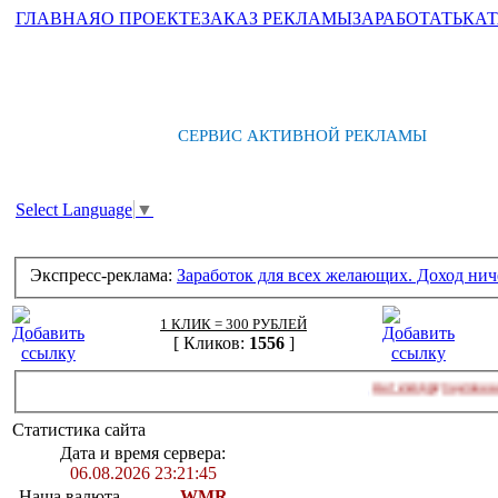
ГЛАВНАЯ
О ПРОЕКТЕ
ЗАКАЗ РЕКЛАМЫ
ЗАРАБОТАТЬ
КАТ
СЕРВИС АКТИВНОЙ РЕКЛАМЫ
Select Language
▼
Экспресс-реклама:
Заработок для всех желающих. Доход нич
1 КЛИК = 300 РУБЛЕЙ
[ Кликов:
1556
]
за 30 минут!!!
Антикоррупционная акция.
[ Кликов:
1130
]
Статистика сайта
Дата и время сервера:
06.08.2026 23:21:45
Наша валюта
WMR