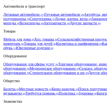
Автомобили и транспорт
Легковые автомобили
Грузовые автомобили
Автобусы, м
[17]
[0]
полуприцепы
Спецтехника
Лодки, катера. яхты
Авиацио
[0]
[1]
[0]
мопеды
Велосипеды
Автозапчасти
Другие запчасти
[0]
[0]
[0]
[0]
Товары
Мебель для дома
Хоз. товары
Сельскохозяйственная проду
[0]
[0]
инвентарь
Товары для детей
Косметика и парфюмерия
Ка
[0]
[0]
[0]
обувь
Ювелирные изделия
[1]
[0]
Оборудование
Оборудование для сферы услуг
Торговое оборудование, инв
[0]
оборудование
Медицинское оборудование
Сельхоз. оборуд
[0]
[0]
оборудование
Строительное оборудование и ин
Другое об
[0]
[0]
Общество
Билеты
Местные новости
Бюро находок
Поиск попутчик
[0]
[0]
[0]
музыканты
Требуется помощь
Политика
Здоровье
Биог
[0]
[0]
[1]
[0]
Знакомства