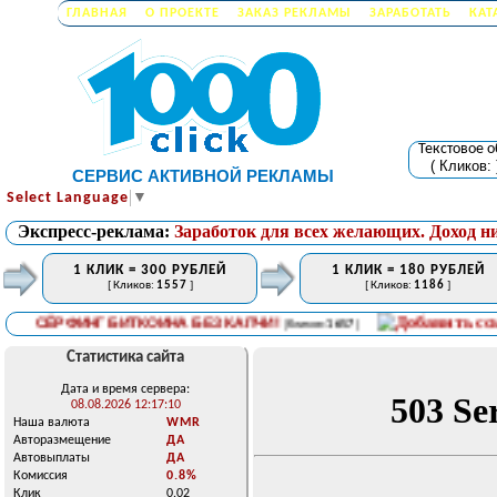
ГЛАВНАЯ
О ПРОЕКТЕ
ЗАКАЗ РЕКЛАМЫ
ЗАРАБОТАТЬ
КАТ
Текстовое 
( Кликов:
СЕРВИС АКТИВНОЙ РЕКЛАМЫ
Select Language
▼
Экспресс-реклама:
Заработок для всех желающих. Доход н
1 КЛИК = 300 РУБЛЕЙ
1 КЛИК = 180 РУБЛЕЙ
[ Кликов:
1557
]
[ Кликов:
1186
]
СЁРФИНГ БИТКОИНА БЕЗ КАПЧИ!
[ Кликов:
1657
]
Статистика сайта
Дата и время сервера:
08.08.2026 12:17:10
Наша валюта
WMR
Авторазмещение
ДА
Автовыплаты
ДА
Комиссия
0.8%
Клик
0.02