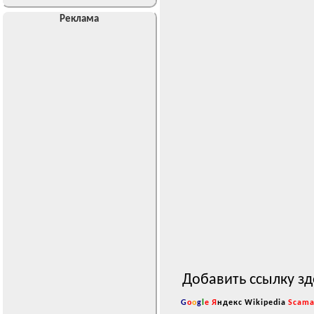
Реклама
Добавить ссылку зд
G
o
o
g
l
e
Я
ндекс
Wikipedia
Scama