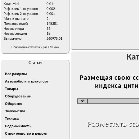
Клик Mini
0.01
Реф. клик 1-го уровня
0.002
Реф. клик 2-го уровня
0.001
Мин. к выплате
2
Пользователей
148381
Новых вчера
39
Новых сегодня
18
Выплачено
260975.01
Обновление статистики раз в 10 мин
Ка
Статьи
Все разделы
Размещая свою сс
Автомобили и транспорт
индекса цити
Товары
Оборудование
№
Общество
Знакомства
Техника
Разместить сс
Недвижимость
Строительство и ремонт