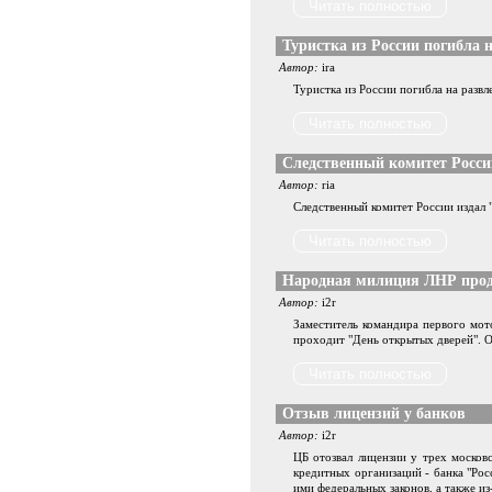
Туристка из России погибла 
Автор:
ira
Туристка из России погибла на разв
Следственный комитет Росси
Автор:
ria
Следственный комитет России издал 
Народная милиция ЛНР прод
Автор:
i2r
Заместитель командира первого мот
проходит "День открытых дверей". 
Отзыв лицензий у банков
Автор:
i2r
ЦБ отозвал лицензии у трех москов
кредитных организаций - банка "Ро
ими федеральных законов, а также из