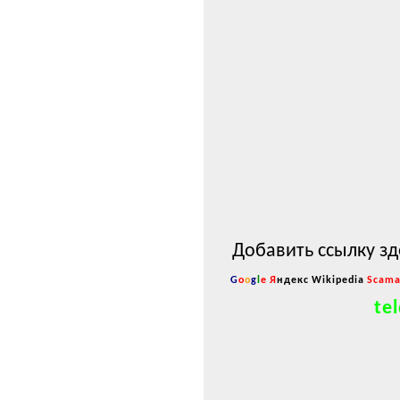
Добавить ссылку зд
G
o
o
g
l
e
Я
ндекс
Wikipedia
Scama
tel