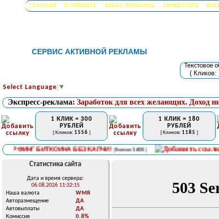
ГЛАВНАЯ
О ПРОЕКТЕ
ЗАКАЗ РЕКЛАМЫ
ЗАРАБОТАТЬ
КАТ
СЕРВИС АКТИВНОЙ РЕКЛАМЫ
Текстовое 
( Кликов:
Select Language
▼
Экспресс-реклама:
Заработок для всех желающих. Доход н
1 КЛИК = 300
1 КЛИК = 180
РУБЛЕЙ
РУБЛЕЙ
[ Кликов:
1556
]
[ Кликов:
1185
]
ИНГ БИТКОИНА БЕЗ КАПЧИ!
Пол
[ Кликов:
1655
]
Статистика сайта
Дата и время сервера:
06.08.2026 11:32:15
Наша валюта
WMR
Авторазмещение
ДА
Автовыплаты
ДА
Комиссия
0.8%