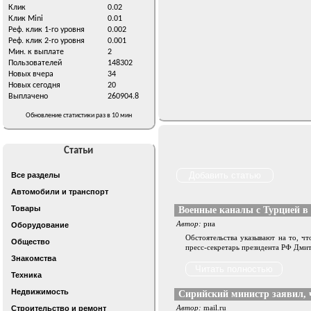
Клик
0.02
Клик Mini
0.01
Реф. клик 1-го уровня
0.002
Реф. клик 2-го уровня
0.001
Мин. к выплате
2
Пользователей
148302
Новых вчера
34
Новых сегодня
20
Выплачено
260904.8
Обновление статистики раз в 10 мин
Статьи
Все разделы
Автомобили и транспорт
Товары
Военные каналы с Турцией в 
Автор:
риа
Оборудование
Обстоятельства указывают на то, ч
Общество
пресс-секретарь президента РФ Дмит
Знакомства
Техника
Недвижимость
Сирийский министр заявил, 
Автор:
mail.ru
Строительство и ремонт