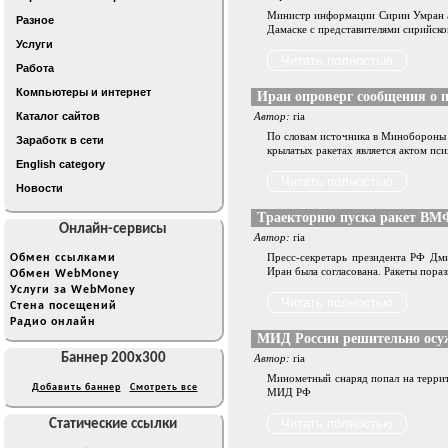
Министр информации Сирии Умран аз-
Разное
Дамаске с представителями сирийско
Услуги
Работа
Компьютеры и интернет
Иран опроверг сообщения о п
Каталог сайтов
Автор:
ria
По словам источника в Минобороны
Заработк в сети
крылатых ракетах является актом пс
English category
Новости
Tраекторию пуска ракет ВМФ
Онлайн-сервисы
Автор:
ria
Пресс-секретарь президента РФ Дм
Обмен ссылками
Иран была согласована. Ракеты пора
Обмен WebMoney
Услуги за WebMoney
Стена посещений
Радио онлайн
МИД России решительно осужд
Баннер 200x300
Автор:
ria
Минометный снаряд попал на террит
Добавить баннер
Смотреть все
МИД РФ
Статические ссылки