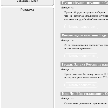
Добавить ссылку
Путин обсудил ситуацию в С
Автор:
ria
Реклама
Путин обсудил ситуацию в Сирии с 
что на встречах Владимира Путин
состоялся подробный обмен мнениям
Внеочередное заседание Рады
Автор:
ria
Из-за блокирования президиума за
позже запланированного.
Госдеп: Заявка России на ра
Автор:
ria
Представитель Госдепартамента С
праву, и выразил сожаление, что СШ
Ким Чен Ын: соглашение с С
Автор:
ria
Совместное решение по деэскалации