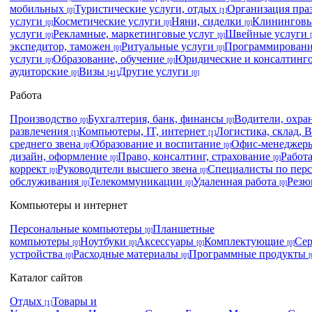
мобильных
Туристические услуги, отдых
Организация пра
[0]
[1]
услуги
Косметические услуги
Няни, сиделки
Клининговы
[0]
[0]
[0]
услуги
Рекламные, маркетинговые услуг
Швейные услуги
[0]
[0]
экспедитор, таможен
Ритуальные услуги
Программировани
[0]
[0]
услуги
Образование, обучение
Юридические и консалтинг
[0]
[0]
аудиторские
Визы
Другие услуги
[0]
[41]
[0]
Работа
Производство
Бухгалтерия, банк, финансы
Водители, охра
[0]
[0]
развлечения
Компьютеры, IT, интернет
Логистика, склад,
[1]
[1]
среднего звена
Образование и воспитание
Офис-менеджеры
[0]
[0]
дизайн, оформление
Право, консалтинг, страхование
Работ
[0]
[0]
коррект
Руководители высшего звена
Специалисты по пер
[0]
[0]
обслуживания
Телекоммуникации
Удаленная работа
Рез
[0]
[0]
[0]
Компьютеры и интернет
Персональные компьютеры
Планшетные
[0]
компьютеры
Ноутбуки
Аксессуары
Комплектующие
Се
[0]
[0]
[0]
[0]
устройства
Расходные материалы
Программные продукты
[0]
[0]
[
Каталог сайтов
Отдых
Товары и
[1]