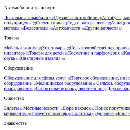
Автомобили и транспорт
Легковые автомобили
Грузовые автомобили
Автобусы, м
[17]
[0]
полуприцепы
Спецтехника
Лодки, катера. яхты
Авиацио
[0]
[1]
[0]
мопеды
Велосипеды
Автозапчасти
Другие запчасти
[0]
[0]
[0]
[0]
Товары
Мебель для дома
Хоз. товары
Сельскохозяйственная проду
[0]
[0]
инвентарь
Товары для детей
Косметика и парфюмерия
Ка
[0]
[0]
[0]
обувь
Ювелирные изделия
[1]
[0]
Оборудование
Оборудование для сферы услуг
Торговое оборудование, инв
[0]
оборудование
Медицинское оборудование
Сельхоз. оборуд
[0]
[0]
оборудование
Строительное оборудование и ин
Другое об
[0]
[0]
Общество
Билеты
Местные новости
Бюро находок
Поиск попутчик
[0]
[0]
[0]
музыканты
Требуется помощь
Политика
Здоровье
Биог
[0]
[0]
[1]
[0]
Знакомства