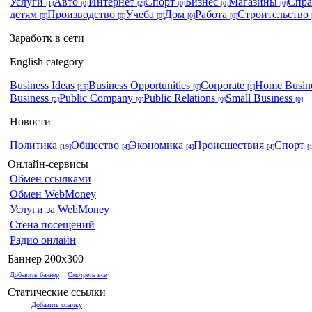
Услуги
Авто
Интернет
Спорт
Бизнес
Магазины
Спр
[1]
[0]
[2]
[0]
[0]
[0]
детям
Производство
Учеба
Дом
Работа
Строительство
[0]
[0]
[0]
[0]
[0]
Заработк в сети
English category
Business Ideas
Business Opportunities
Corporate
Home Busin
[15]
[0]
[1]
Business
Public Company
Public Relations
Small Business
[2]
[0]
[0]
[0]
Новости
Политика
Общество
Экономика
Происшествия
Спорт
[19]
[4]
[4]
[4]
[
Онлайн-сервисы
Обмен ссылками
Обмен WebMoney
Услуги за WebMoney
Стена посещений
Радио онлайн
Баннер 200x300
Добавить баннер
Смотреть все
Статические ссылки
Добавить ссылку