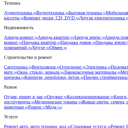
Техника
Аудиотехника
Видеотехника
Бытовая техника
Мобильная
[0]
[0]
[2]
кассеты
Компакт диски, CD, DVD
Другая электротехника
[0]
[0]
[
Недвижимость
Аренда комнат
Аренда квартир
Аренда земли
Аренда по
[0]
[0]
[0]
комнат
Продажа квартир
Продажа домов
Продажа земли/
[0]
[0]
[0]
помещений
Другое
Обмен
[0]
[0]
[0]
Строительство и ремонт
Сантехника
Вентиляция
Отопление
Электрика
Пилома
[0]
[0]
[0]
[0]
мате
Окна, стекло, зеркала
Лакокрасочные материалы
Мет
[0]
[0]
[0]
крепежа
Кирпичи, пеноблоки, бетон
Прочие стройматери
[0]
[0]
Разное
Отдам, приму в дар
Оружие
Коллекционирование
Книги
[0]
[0]
[0]
инструменты
Медицинские товары
Живые цветы, семена, 
[0]
[0]
животные
Разное
Мода
[0]
[2]
[13]
Услуги
Ремонт авто, мото техники, вод
Страховые услуги
Ремонт 
[0]
[0]