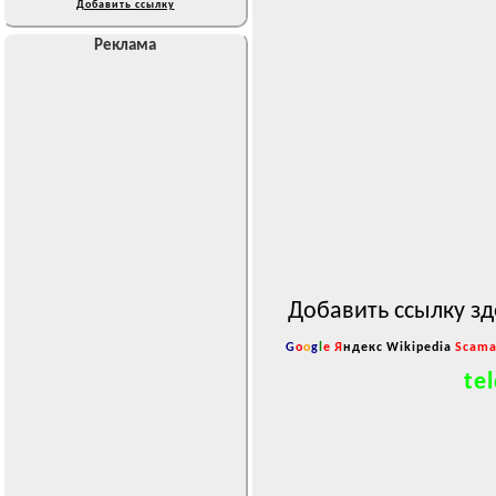
Добавить ссылку
Реклама
Добавить ссылку зд
G
o
o
g
l
e
Я
ндекс
Wikipedia
Scama
tel