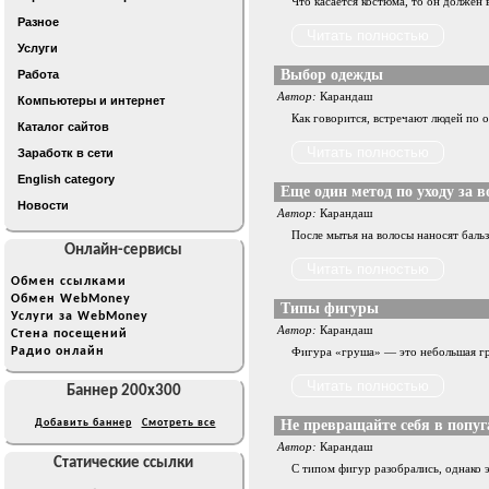
Что касается костюма, то он должен 
Разное
Услуги
Выбор одежды
Работа
Автор:
Карандаш
Компьютеры и интернет
Как говорится, встречают людей по 
Каталог сайтов
Заработк в сети
English category
Еще один метод по уходу за 
Новости
Автор:
Карандаш
После мытья на волосы наносят бальз
Онлайн-сервисы
Обмен ссылками
Обмен WebMoney
Типы фигуры
Услуги за WebMoney
Автор:
Карандаш
Стена посещений
Радио онлайн
Фигура «груша» — это небольшая гру
Баннер 200x300
Добавить баннер
Смотреть все
Не превращайте себя в попуг
Автор:
Карандаш
Статические ссылки
С типом фигур разобрались, однако э