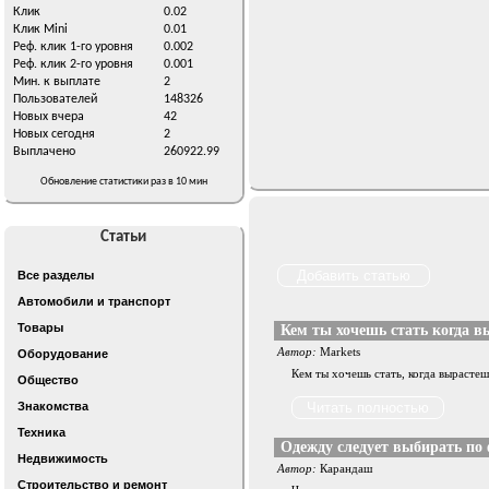
Клик
0.02
Клик Mini
0.01
Реф. клик 1-го уровня
0.002
Реф. клик 2-го уровня
0.001
Мин. к выплате
2
Пользователей
148326
Новых вчера
42
Новых сегодня
2
Выплачено
260922.99
Обновление статистики раз в 10 мин
Статьи
Все разделы
Автомобили и транспорт
Товары
Кем ты хочешь стать когда 
Автор:
Markets
Оборудование
Кем ты хочешь стать, когда вырасте
Общество
Знакомства
Техника
Одежду следует выбирать по 
Недвижимость
Автор:
Карандаш
Строительство и ремонт