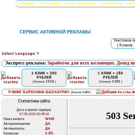
ГЛАВНАЯ
О ПРОЕКТЕ
ЗАКАЗ РЕКЛАМЫ
ЗАРАБОТАТЬ
КАТ
СЕРВИС АКТИВНОЙ РЕКЛАМЫ
Текстовое 
( Кликов:
Select Language
▼
Экспресс-реклама:
Заработок для всех желающих. Доход н
1 КЛИК = 300
1 КЛИК = 180
РУБЛЕЙ
РУБЛЕЙ
[ Кликов:
1556
]
[ Кликов:
1185
]
ФИНГ БИТКОИНА БЕЗ КАПЧИ!
П
[ Кликов:
1655
]
Статистика сайта
Дата и время сервера:
07.08.2026 00:48:40
Наша валюта
WMR
Авторазмещение
ДА
Автовыплаты
ДА
Комиссия
0.8%