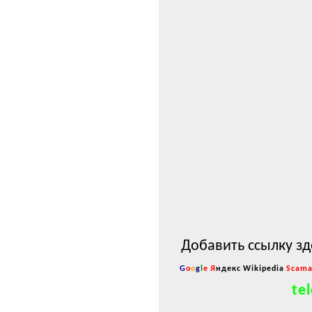
Добавить ссылку зд
G
o
o
g
l
e
Я
ндекс
Wikipedia
Scama
tel