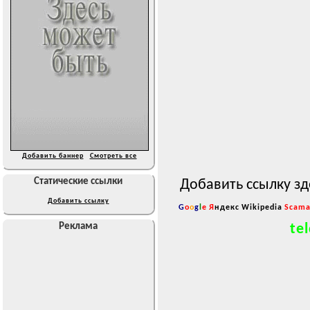
Добавить баннер
Смотреть все
Статические ссылки
Добавить ссылку зд
Добавить ссылку
G
o
o
g
l
e
Я
ндекс
Wikipedia
Scama
tel
Реклама