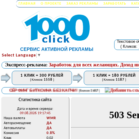
ГЛАВНАЯ
О ПРОЕКТЕ
ЗАКАЗ РЕКЛАМЫ
ЗАРАБОТАТЬ
КАТ
Текстовое 
( Кликов:
СЕРВИС АКТИВНОЙ РЕКЛАМЫ
Select Language
▼
Экспресс-реклама:
Заработок для всех желающих. Доход н
1 КЛИК = 300 РУБЛЕЙ
1 КЛИК = 180 РУБЛЕЙ
[ Кликов:
1558
]
[ Кликов:
1187
]
СЁРФИНГ БИТКОИНА БЕЗ КАПЧИ!
[ Кликов:
1657
]
Статистика сайта
Дата и время сервера:
09.08.2026 19:17:45
Наша валюта
WMR
Авторазмещение
ДА
Автовыплаты
ДА
Комиссия
0.8%
Клик
0.02