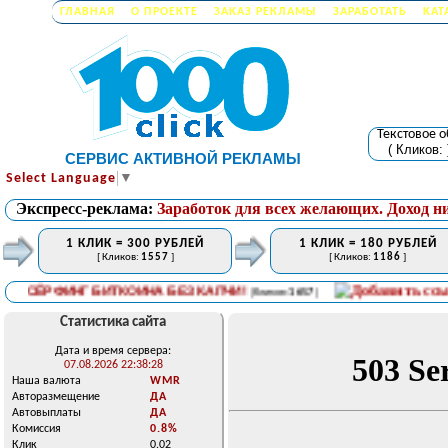
ГЛАВНАЯ
О ПРОЕКТЕ
ЗАКАЗ РЕКЛАМЫ
ЗАРАБОТАТЬ
КАТ
Текстовое 
( Кликов:
СЕРВИС АКТИВНОЙ РЕКЛАМЫ
Select Language
▼
Экспресс-реклама:
Заработок для всех желающих. Доход н
1 КЛИК = 300 РУБЛЕЙ
1 КЛИК = 180 РУБЛЕЙ
[ Кликов:
1557
]
[ Кликов:
1186
]
СЁРФИНГ БИТКОИНА БЕЗ КАПЧИ!
[ Кликов:
1657
]
Статистика сайта
Дата и время сервера:
07.08.2026 22:38:28
Наша валюта
WMR
Авторазмещение
ДА
Автовыплаты
ДА
Комиссия
0.8%
Клик
0.02