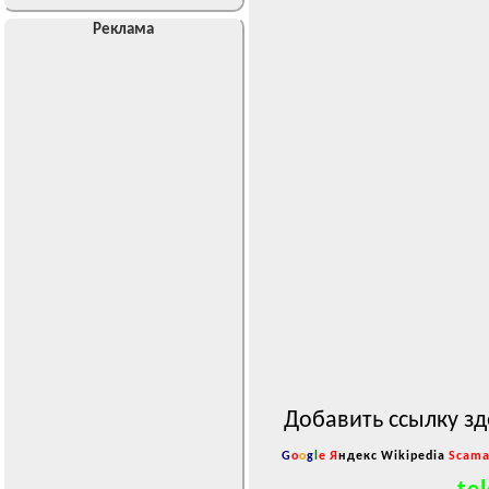
Реклама
Добавить ссылку зд
G
o
o
g
l
e
Я
ндекс
Wikipedia
Scama