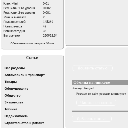
Клик Mini
0.01
Реф. клик 1-го уровня
0.002
Реф. клик 2-го уровня
0.001
Мин. к выплате
2
Пользователей
148359
Новых вчера
42
Новых сегодня
35
Выплачено
260952.54
Обновление статистики раз в 10 мин
Статьи
Все разделы
Автомобили и транспорт
Товары
Обмяна на линкове
Автор:
Андрей
Оборудование
Реклама на сайт, реклама в интернет
Общество
Знакомства
Техника
Недвижимость
Строительство и ремонт