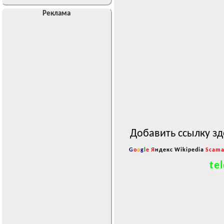
Реклама
Добавить ссылку зд
G
o
o
g
l
e
Я
ндекс
Wikipedia
Scama
tel