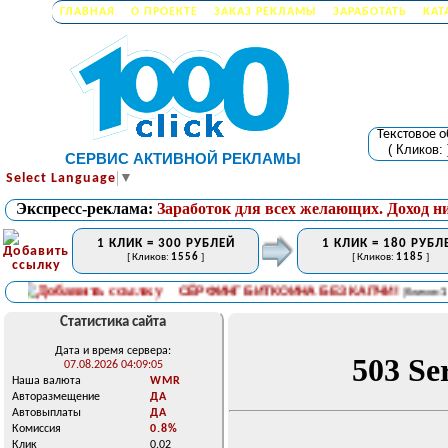
ГЛАВНАЯ
О ПРОЕКТЕ
ЗАКАЗ РЕКЛАМЫ
ЗАРАБОТАТЬ
КАТ
Текстовое 
( Кликов:
СЕРВИС АКТИВНОЙ РЕКЛАМЫ
Select Language
▼
Экспресс-реклама:
Заработок для всех желающих. Доход н
1 КЛИК = 300 РУБЛЕЙ
1 КЛИК = 180 РУБЛ
[ Кликов:
1556
]
[ Кликов:
1185
]
СЁРФИНГ БИТКОИНА БЕЗ КАПЧИ!
[ Кликов:
1655
Статистика сайта
Дата и время сервера:
07.08.2026 04:09:05
Наша валюта
WMR
Авторазмещение
ДА
Автовыплаты
ДА
Комиссия
0.8%
Клик
0.02