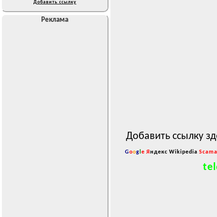
Добавить ссылку
Реклама
Добавить ссылку зд
G
o
o
g
l
e
Я
ндекс
Wikipedia
Scama
tel