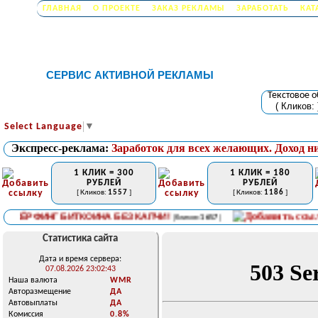
ГЛАВНАЯ
О ПРОЕКТЕ
ЗАКАЗ РЕКЛАМЫ
ЗАРАБОТАТЬ
КАТ
СЕРВИС АКТИВНОЙ РЕКЛАМЫ
Текстовое 
( Кликов:
Select Language
▼
Экспресс-реклама:
Заработок для всех желающих. Доход н
1 КЛИК = 300
1 КЛИК = 180
РУБЛЕЙ
РУБЛЕЙ
[ Кликов:
1557
]
[ Кликов:
1186
]
СЁРФИНГ БИТКОИНА БЕЗ КАПЧИ!
[ Кликов:
1657
]
Статистика сайта
Дата и время сервера:
07.08.2026 23:02:43
Наша валюта
WMR
Авторазмещение
ДА
Автовыплаты
ДА
Комиссия
0.8%