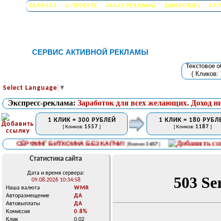
ГЛАВНАЯ
О ПРОЕКТЕ
ЗАКАЗ РЕКЛАМЫ
ЗАРАБОТАТЬ
КАТ
СЕРВИС АКТИВНОЙ РЕКЛАМЫ
Текстовое 
( Кликов:
Select Language
▼
Экспресс-реклама:
Заработок для всех желающих. Доход н
1 КЛИК = 300 РУБЛЕЙ
1 КЛИК = 180 РУБЛ
[ Кликов:
1557
]
[ Кликов:
1187
]
СЁРФИНГ БИТКОИНА БЕЗ КАПЧИ!
[ Кликов:
1657
]
Статистика сайта
Дата и время сервера:
09.08.2026 10:34:58
Наша валюта
WMR
Авторазмещение
ДА
Автовыплаты
ДА
Комиссия
0.8%
Клик
0.02