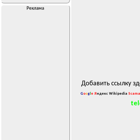
Реклама
Добавить ссылку зд
G
o
o
g
l
e
Я
ндекс
Wikipedia
Scama
tel