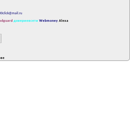
00click@mail.ru
adguard
довериевсети
Webmoney
Alexa
ове