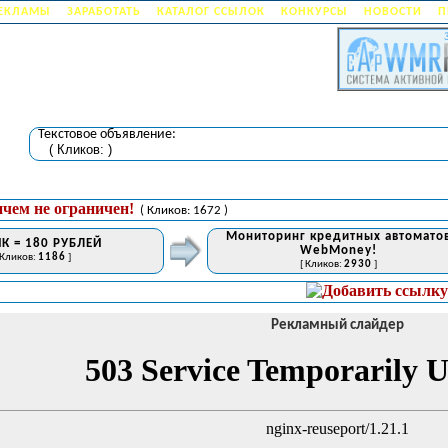
РЕКЛАМЫ
ЗАРАБОТАТЬ
КАТАЛОГ ССЫЛОК
КОНКУРСЫ
НОВОСТИ
П
Текстовое объявление:
( Кликов:
)
ичем не ограничен!
( Кликов: 1672 )
Мониторинг кредитных автомато
К = 180 РУБЛЕЙ
WebMoney!
 Кликов:
1186
]
[ Кликов:
2930
]
С
Рекламный слайдер