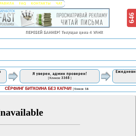
РАВИЛА
FAQ
КОНТАКТЫ
ЧАТ
646
ПЕРЕБЕЙ БАННЕР!
Текущая цена 4 WMR
в
Ежедневны
Я уверен, админ проверен!
[ Кликов:
3368
]
ЁРФИНГ БИТКОИНА БЕЗ КАПЧИ!
[ Кликов:
1657
]