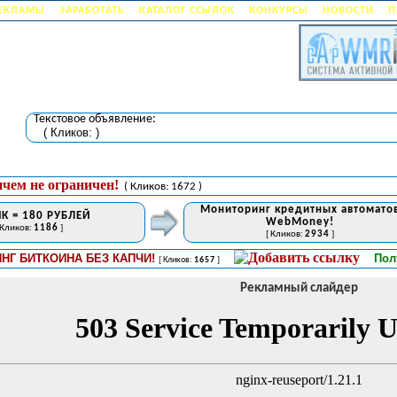
РЕКЛАМЫ
ЗАРАБОТАТЬ
КАТАЛОГ ССЫЛОК
КОНКУРСЫ
НОВОСТИ
П
Текстовое объявление:
( Кликов:
)
ичем не ограничен!
( Кликов: 1672 )
Мониторинг кредитных автомато
К = 180 РУБЛЕЙ
WebMoney!
 Кликов:
1186
]
[ Кликов:
2934
]
ИТКОИНА БЕЗ КАПЧИ!
Получите
[ Кликов:
1657
]
Рекламный слайдер