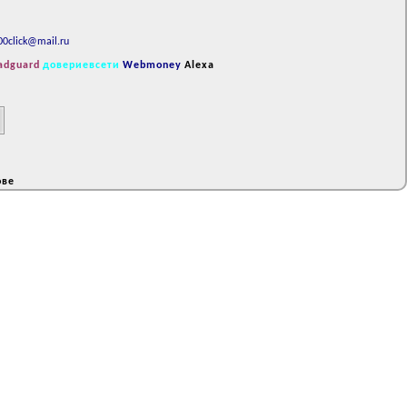
00click@mail.ru
adguard
довериевсети
Webmoney
Alexa
ове