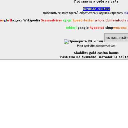
Поставить к себе на сайт
Вечные ссылки
Добавить ссылку здесь? обратитесь к администратору
10
o
o
g
l
e
Я
ндекс
Wikipedia
Scamadviser
cy-pr
Speed-tester
whois.domaintools
telderi
google
hypestat
sbup
wmzona
Ping website
at pingmyurl.com
Aladdins gold casino bonus
Размяна на линкове
-
Каталог БГ сайт