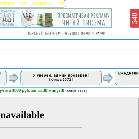
РАВИЛА
FAQ
КОНТАКТЫ
ЧАТ
540
ПЕРЕБЕЙ БАННЕР!
Текущая цена 4 WMR
в
Ежедневны
Я уверен, админ проверен!
[ Кликов:
3372
]
 1000 рублей за 30 минут!!!
Ант
[ Кликов:
1131
]