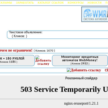
РЕКЛАМЫ
ЗАРАБОТАТЬ
КАТАЛОГ ССЫЛОК
КОНКУРСЫ
НОВОСТИ
П
Текстовое объявление:
( Кликов:
)
ичем не ограничен!
( Кликов: 1670 )
Мониторинг кредитных
К = 180 РУБЛЕЙ
автоматов WebMoney!
 Кликов:
1185
]
[ Кликов:
2922
]
СЁРФИ
Рекламный слайдер