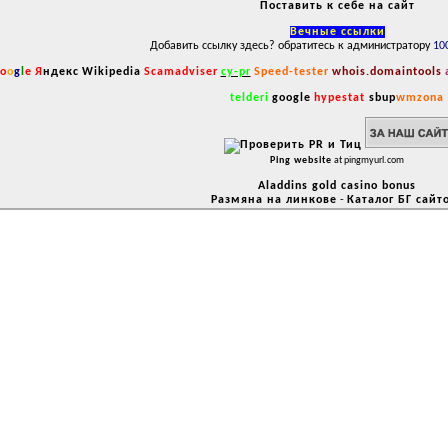
Поставить к себе на сайт
Вечные ссылки
Добавить ссылку здесь? обратитесь к администратору
10
o
o
g
l
e
Я
ндекс
Wikipedia
Scamadviser
cy-pr
Speed-tester
whois.domaintools
telderi
google
hypestat
sbup
wmzona
Ping website
at pingmyurl.com
Aladdins gold casino bonus
Размяна на линкове
-
Каталог БГ сайт