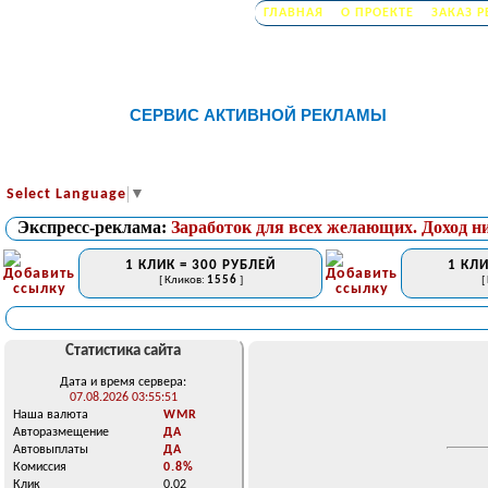
ГЛАВНАЯ
О ПРОЕКТЕ
ЗАКАЗ 
СЕРВИС АКТИВНОЙ РЕКЛАМЫ
Select Language
▼
Экспресс-реклама:
Заработок для всех желающих. Доход н
1 КЛИК = 300 РУБЛЕЙ
1 КЛИ
[ Кликов:
1556
]
[
Статистика сайта
Дата и время сервера:
07.08.2026 03:55:51
Наша валюта
WMR
Авторазмещение
ДА
Автовыплаты
ДА
Комиссия
0.8%
Клик
0.02