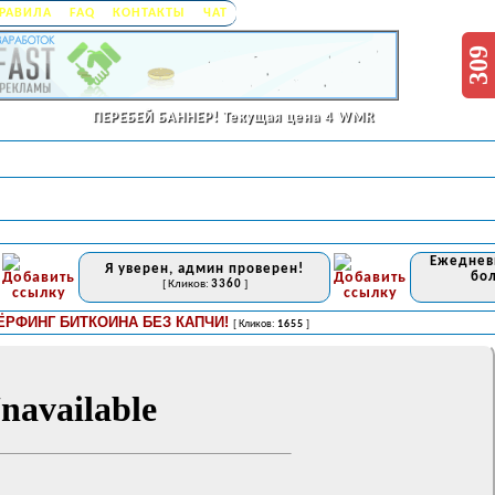
РАВИЛА
FAQ
КОНТАКТЫ
ЧАТ
309
ПЕРЕБЕЙ БАННЕР!
Текущая цена 4 WMR
Ежедневн
Я уверен, админ проверен!
бол
[ Кликов:
3360
]
НГ БИТКОИНА БЕЗ КАПЧИ!
Пол
[ Кликов:
1655
]