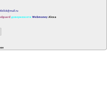
00click@mail.ru
adguard
довериевсети
Webmoney
Alexa
ове