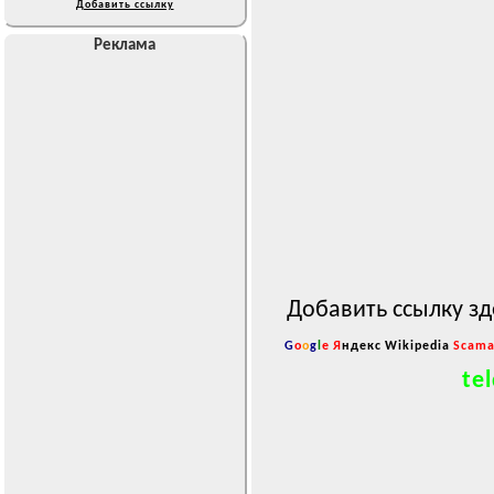
Добавить ссылку
Реклама
Добавить ссылку зд
G
o
o
g
l
e
Я
ндекс
Wikipedia
Scama
tel