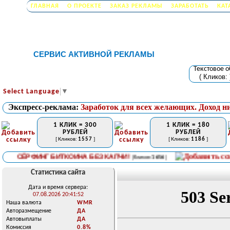
ГЛАВНАЯ
О ПРОЕКТЕ
ЗАКАЗ РЕКЛАМЫ
ЗАРАБОТАТЬ
КАТ
СЕРВИС АКТИВНОЙ РЕКЛАМЫ
Текстовое 
( Кликов:
Select Language
▼
Экспресс-реклама:
Заработок для всех желающих. Доход н
1 КЛИК = 300
1 КЛИК = 180
РУБЛЕЙ
РУБЛЕЙ
[ Кликов:
1557
]
[ Кликов:
1186
]
СЁРФИНГ БИТКОИНА БЕЗ КАПЧИ!
[ Кликов:
1656
]
Статистика сайта
Дата и время сервера:
07.08.2026 20:41:52
Наша валюта
WMR
Авторазмещение
ДА
Автовыплаты
ДА
Комиссия
0.8%