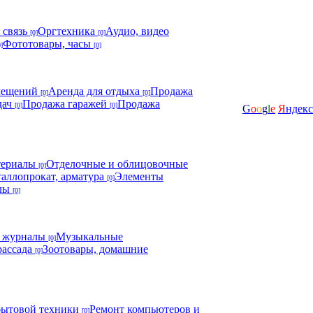
 связь
Оргтехника
Аудио, видео
[0]
[0]
Фототовары, часы
0]
[0]
мещений
Аренда для отдыха
Продажа
[0]
[0]
дач
Продажа гаражей
Продажа
[0]
[0]
G
o
o
g
l
e
Я
ндекс
териалы
Отделочные и облицовочные
[0]
аллопрокат, арматура
Элементы
[0]
алы
[0]
, журналы
Музыкальные
[0]
рассада
Зоотовары, домашние
[0]
бытовой техники
Ремонт компьютеров и
[0]