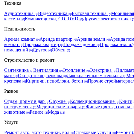
Техника
Аудиотехника
Видеотехника
Бытовая техника
Мобильная
[0]
[0]
[2]
кассеты
Компакт диски, CD, DVD
Другая электротехника
[0]
[0]
[
Недвижимость
Аренда комнат
Аренда квартир
Аренда земли
Аренда по
[0]
[0]
[0]
комнат
Продажа квартир
Продажа домов
Продажа земли/
[0]
[0]
[0]
помещений
Другое
Обмен
[0]
[0]
[0]
Строительство и ремонт
Сантехника
Вентиляция
Отопление
Электрика
Пилома
[0]
[0]
[0]
[0]
мате
Окна, стекло, зеркала
Лакокрасочные материалы
Мет
[0]
[0]
[0]
крепежа
Кирпичи, пеноблоки, бетон
Прочие стройматери
[0]
[0]
Разное
Отдам, приму в дар
Оружие
Коллекционирование
Книги
[0]
[0]
[0]
инструменты
Медицинские товары
Живые цветы, семена, 
[0]
[0]
животные
Разное
Мода
[0]
[2]
[13]
Услуги
Ремонт авто, мото техники, вод
Страховые услуги
Ремонт 
[0]
[0]