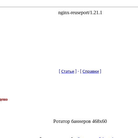
[
Статьи
]
-
[
Справки
]
дено
Ротатор баннеров 468x60