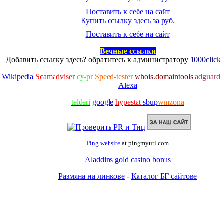
Поставить к себе на сайт
Купить ссылку здесь за
руб.
Поставить к себе на сайт
Вечные ссылки
Добавить ссылку здесь? обратитесь к администратору
1000clic
Wikipedia
Scamadviser
cy-pr
Speed-tester
whois.domaintools
adguard
Alexa
telderi
google
hypestat
sbup
wmzona
Ping website
at pingmyurl.com
Aladdins gold casino bonus
Размяна на линкове
-
Каталог БГ сайтове