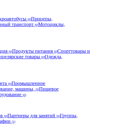
икроавтобусы
Прицепы,
[0]
нный транспорт
Мотоциклы,
[0]
кция
Продукты питания
Спорттовары и
[0]
[0]
нцелярские товары
Одежда,
[0]
ента
Промышленное
[0]
ование, машины,
Пищевое
[0]
орудование
[0]
ов
Партнеры для занятий
Группы,
[0]
[0]
рафии
[1]