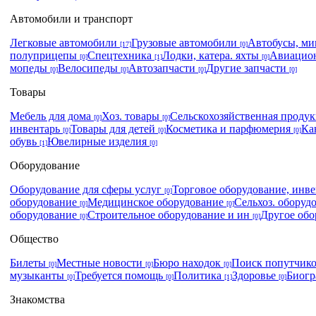
Автомобили и транспорт
Легковые автомобили
Грузовые автомобили
Автобусы, м
[17]
[0]
полуприцепы
Спецтехника
Лодки, катера. яхты
Авиацио
[0]
[1]
[0]
мопеды
Велосипеды
Автозапчасти
Другие запчасти
[0]
[0]
[0]
[0]
Товары
Мебель для дома
Хоз. товары
Сельскохозяйственная проду
[0]
[0]
инвентарь
Товары для детей
Косметика и парфюмерия
Ка
[0]
[0]
[0]
обувь
Ювелирные изделия
[1]
[0]
Оборудование
Оборудование для сферы услуг
Торговое оборудование, инв
[0]
оборудование
Медицинское оборудование
Сельхоз. оборуд
[0]
[0]
оборудование
Строительное оборудование и ин
Другое об
[0]
[0]
Общество
Билеты
Местные новости
Бюро находок
Поиск попутчик
[0]
[0]
[0]
музыканты
Требуется помощь
Политика
Здоровье
Биог
[0]
[0]
[1]
[0]
Знакомства