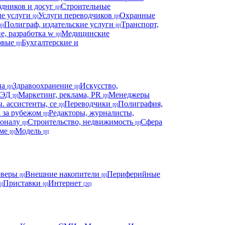
здников и досуг
Строительные
[0]
е услуги
Услуги переводчиков
Охранные
[0]
[0]
Полиграф, издательские услуги
Транспорт,
[0]
[0]
е, разработка w
Медицинские
[0]
овые
Бухгалтерские и
[0]
на
Здравоохранение
Искусство,
[0]
[0]
 ВЭД
Маркетинг, реклама, PR
Менеджеры
[0]
[0]
. ассистенты, се
Переводчики
Полиграфия,
[0]
[0]
а за рубежом
Редакторы, журналисты,
[0]
соналу
Строительство, недвижимость
Сфера
[0]
[0]
юме
Модель
[0]
[0]
рверы
Внешние накопители
Периферийные
[0]
[0]
Приставки
Интернет
0]
[0]
[20]