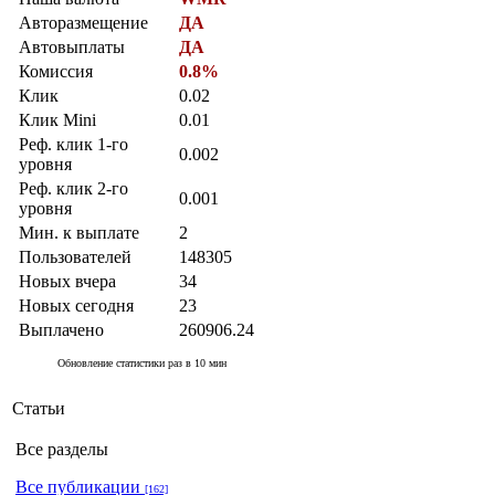
Авторазмещение
ДА
Автовыплаты
ДА
Комиссия
0.8%
Клик
0.02
Клик Mini
0.01
Реф. клик 1-го
0.002
уровня
Реф. клик 2-го
0.001
уровня
Мин. к выплате
2
Пользователей
148305
Новых вчера
34
Новых сегодня
23
Выплачено
260906.24
Обновление статистики раз в 10 мин
Статьи
Все разделы
Все публикации
[162]