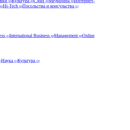
авки
Культура
СМИ
Медицина
Интернет-
[0]
[0]
[0]
[0]
Hi-Tech
Посольства и консульства
[0]
[0]
[1]
ess
International Business
Management
Online
[1]
[0]
[0]
Наука
Культура
1]
[1]
[2]