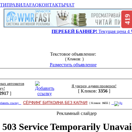
ТИ
ПРАВИЛА
FAQ
КОНТАКТЫ
ЧАТ
419
ПЕРЕБЕЙ БАННЕР!
Текущая цена 
Текстовое объявление:
( Кликов:
)
Разместить объявление
ных автоматов
Я уверен, админ проверен!
ey!
[ Кликов:
3356
]
2917
]
СЁРФИНГ БИТКОИНА БЕЗ КАПЧИ!
[ Кликов:
1655
]
Рекламный слайдер