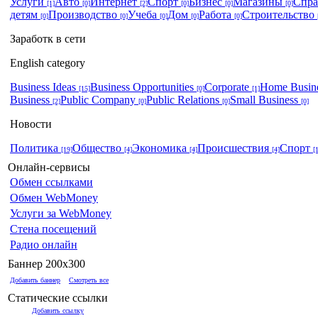
Услуги
Авто
Интернет
Спорт
Бизнес
Магазины
Спр
[1]
[0]
[2]
[0]
[0]
[0]
детям
Производство
Учеба
Дом
Работа
Строительство
[0]
[0]
[0]
[0]
[0]
Заработк в сети
English category
Business Ideas
Business Opportunities
Corporate
Home Busin
[15]
[0]
[1]
Business
Public Company
Public Relations
Small Business
[2]
[0]
[0]
[0]
Новости
Политика
Общество
Экономика
Происшествия
Спорт
[19]
[4]
[4]
[4]
[
Онлайн-сервисы
Обмен ссылками
Обмен WebMoney
Услуги за WebMoney
Стена посещений
Радио онлайн
Баннер 200x300
Добавить баннер
Смотреть все
Статические ссылки
Добавить ссылку