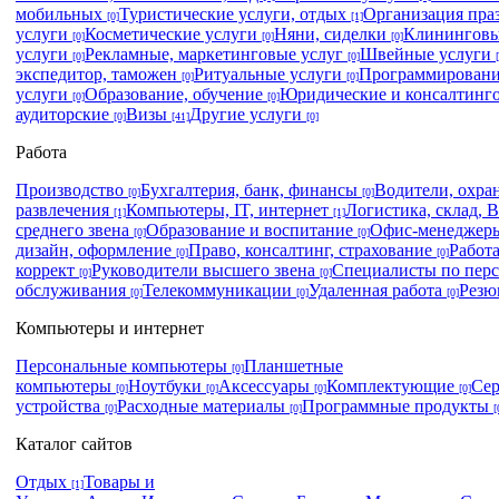
мобильных
Туристические услуги, отдых
Организация пра
[0]
[1]
услуги
Косметические услуги
Няни, сиделки
Клининговы
[0]
[0]
[0]
услуги
Рекламные, маркетинговые услуг
Швейные услуги
[0]
[0]
экспедитор, таможен
Ритуальные услуги
Программировани
[0]
[0]
услуги
Образование, обучение
Юридические и консалтинг
[0]
[0]
аудиторские
Визы
Другие услуги
[0]
[41]
[0]
Работа
Производство
Бухгалтерия, банк, финансы
Водители, охра
[0]
[0]
развлечения
Компьютеры, IT, интернет
Логистика, склад,
[1]
[1]
среднего звена
Образование и воспитание
Офис-менеджеры
[0]
[0]
дизайн, оформление
Право, консалтинг, страхование
Работ
[0]
[0]
коррект
Руководители высшего звена
Специалисты по пер
[0]
[0]
обслуживания
Телекоммуникации
Удаленная работа
Рез
[0]
[0]
[0]
Компьютеры и интернет
Персональные компьютеры
Планшетные
[0]
компьютеры
Ноутбуки
Аксессуары
Комплектующие
Се
[0]
[0]
[0]
[0]
устройства
Расходные материалы
Программные продукты
[0]
[0]
[
Каталог сайтов
Отдых
Товары и
[1]